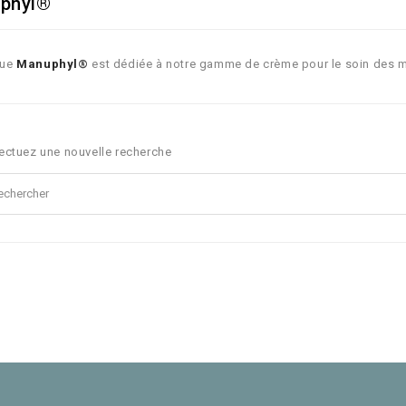
phyl®
que
Manuphyl
®
est dédiée à notre gamme de crème pour le soin des m
ectuez une nouvelle recherche