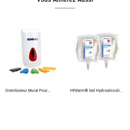
H
Pderm® Gel Hydroalcoolique...
Distributeur Mural Pour...