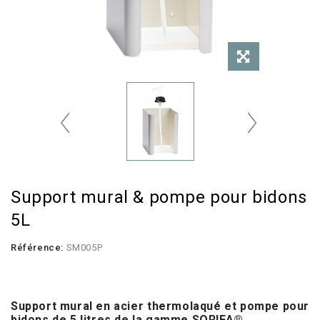
Support mural & pompe pour bidons
5L
Référence:
SM005P
.
Support mural en acier thermolaqué et pompe pour
bidons de 5 litres
de la gamme SORIFA
®