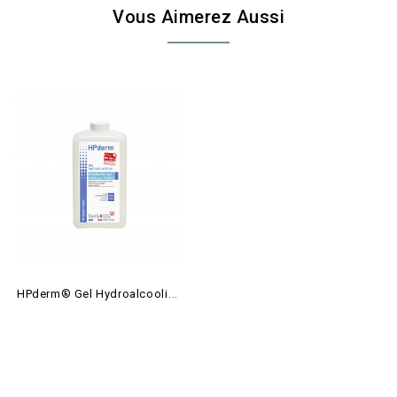
Vous Aimerez Aussi
H
Pderm® Gel Hydroalcoolique...