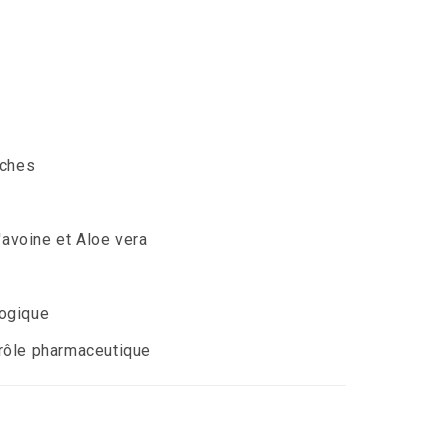
nches
d'avoine et Aloe vera
logique
rôle pharmaceutique