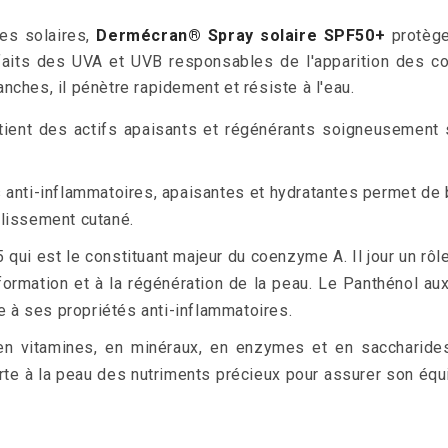
res solaires,
Dermécran®
Spray
solaire SPF50+
protèg
faits des UVA et UVB responsables de l'apparition des co
lanches, il pénètre rapidement et résiste à l'eau.
ient des actifs apaisants et régénérants soigneusement 
s anti-inflammatoires, apaisantes et hydratantes permet de 
llissement cutané.
 qui est le constituant majeur du coenzyme A. Il jour un r
 formation et à la régénération de la peau. Le Panthénol au
 à ses propriétés anti-inflammatoires.
 en vitamines, en minéraux, en enzymes et en saccharides
te à la peau des nutriments précieux pour assurer son équi