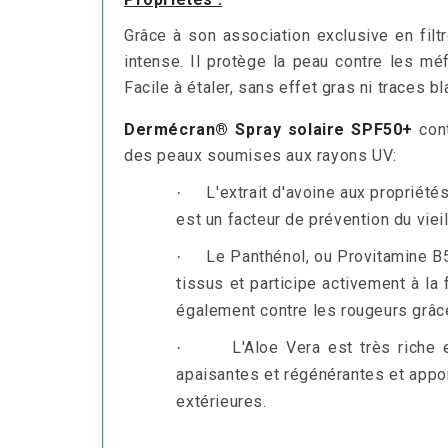
Grâce à son association exclusive en filt
intense. Il protège la peau contre les mé
Facile à étaler, sans effet gras ni traces b
Dermécran®
Spray
solaire SPF50+
cont
des peaux soumises aux rayons UV:
L'extrait d'avoine aux propriété
·
est un facteur de prévention du viei
Le Panthénol, ou Provitamine B5
·
tissus et participe activement à la
également contre les rougeurs grâce
L'Aloe Vera est très riche
·
apaisantes et régénérantes et appor
extérieures.