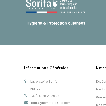
Informations Générales
Notr
Laboratoire Sorifa
Expéd
France
Mentio
+33(0)3.88.22.26.38
Conta
sorifa@homme-de-fer.com
Nos va