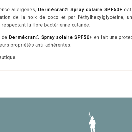
sence allergènes,
Dermécran®
Spray
solaire SPF50+
est
ion de la noix de coco et par l'éthylhexylglycérine, un 
 respectant la flore bactérienne cutanée.
n de
Dermécran® Spray solaire SPF50+
en fait une prote
eurs propriétés anti-adhérentes.
eutique.