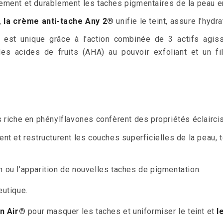
ement et durablement les taches pigmentaires de la peau en d
,
la crème anti-tache Any 2®
unifie le teint, assure l'hyd
est unique
grâce à l'action combinée de 3 actifs agissa
des acides de fruits (AHA) au pouvoir exfoliant et un fil
 riche en phénylflavones confèrent des propriétés éclairci
ent et restructurent les couches superficielles de la peau, 
on ou l'apparition de nouvelles taches de pigmentation.
eutique.
n Air
®
pour masquer les taches et uniformiser le teint et
l