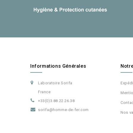
Informations Générales
Notr
Laboratoire Sorifa
Expéd
France
Mentio
+33(0)3.88.22.26.38
Conta
sorifa@homme-de-fer.com
Nos va