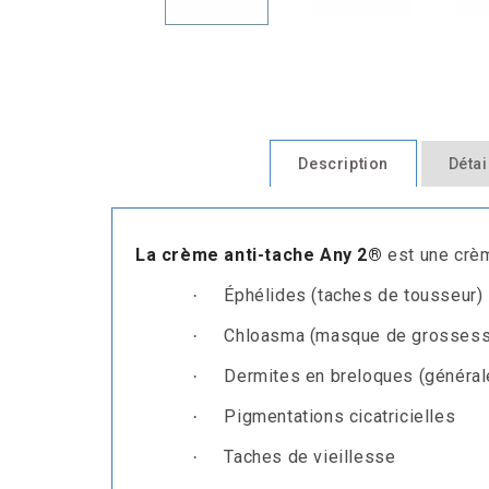
Description
Détai
La crème anti-tache Any 2®
est une crè
É
phélides (taches de tousseur)
·
C
hloasma (masque de grosses
·
Dermites en breloques (générale
·
Pigmentations cicatricielles
·
Taches de vieillesse
·