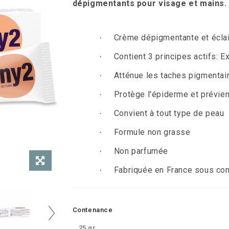
dépigmentants pour visage et mains.
.
Crème dépigmentante et éclai
·
Contient 3 principes actifs: Ex
·
Atténue les taches pigmentai
·
Protège l'épiderme et prévien
·
Convient à tout type de peau
·
Formule non grasse
·
Non parfumée
·
Fabriquée en France sous con
·
Contenance
25 gr